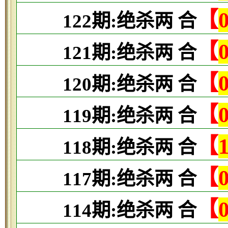
【
122期:绝杀两 合
【
121期:绝杀两 合
【
120期:绝杀两 合
【
119期:绝杀两 合
【
118期:绝杀两 合
【
117期:绝杀两 合
【
114期:绝杀两 合