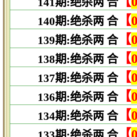
【
141期:绝杀两 合
【
140期:绝杀两 合
【
139期:绝杀两 合
【
138期:绝杀两 合
【
137期:绝杀两 合
【
136期:绝杀两 合
【
134期:绝杀两 合
【
133期:绝杀两 合