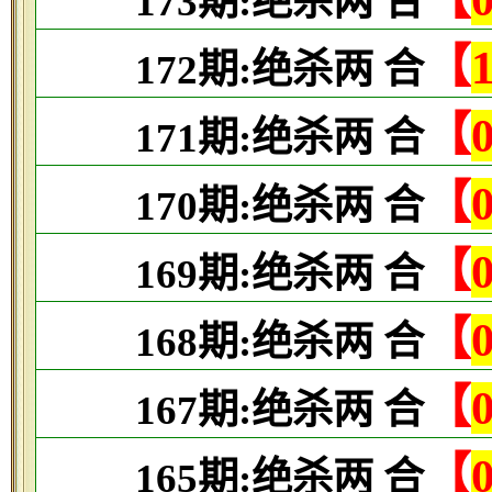
173期:绝杀两 合
【
172期:绝杀两 合
【
171期:绝杀两 合
【
170期:绝杀两 合
【
169期:绝杀两 合
【
168期:绝杀两 合
【
167期:绝杀两 合
【
165期:绝杀两 合