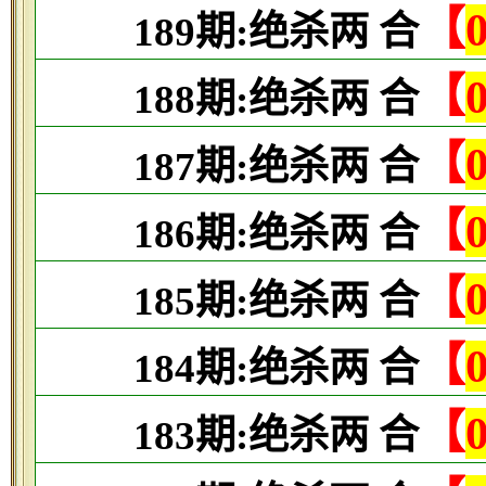
【
189期:绝杀两 合
【
188期:绝杀两 合
【
187期:绝杀两 合
【
186期:绝杀两 合
【
185期:绝杀两 合
【
184期:绝杀两 合
【
183期:绝杀两 合