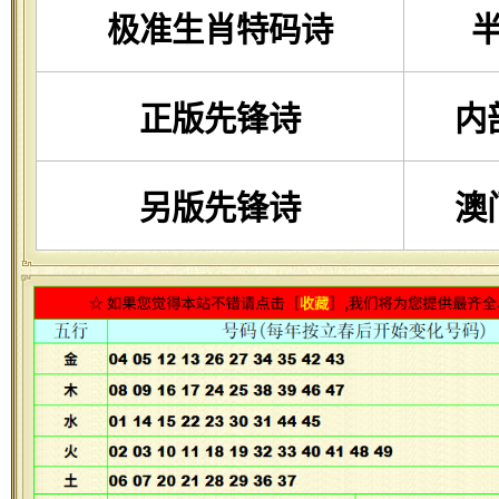
极准生肖特码诗
正版先锋诗
内
另版先锋诗
澳