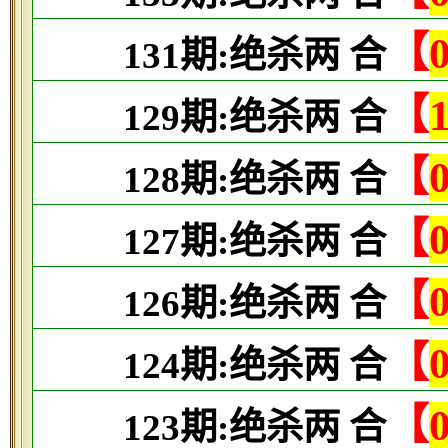
【
131期:绝杀两 合
【
129期:绝杀两 合
【
128期:绝杀两 合
【
127期:绝杀两 合
【
126期:绝杀两 合
【
124期:绝杀两 合
【
123期:绝杀两 合