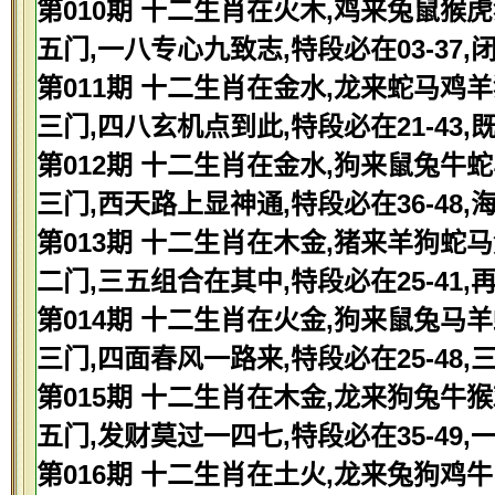
第010期 十二生肖在火木,鸡来兔鼠猴
五门,一八专心九致志,特段必在03-37,
第011期 十二生肖在金水,龙来蛇马鸡
三门,四八玄机点到此,特段必在21-43,
第012期 十二生肖在金水,狗来鼠兔牛
三门,西天路上显神通,特段必在36-48,
第013期 十二生肖在木金,猪来羊狗蛇
二门,三五组合在其中,特段必在25-41,
第014期 十二生肖在火金,狗来鼠兔马
三门,四面春风一路来,特段必在25-48,
第015期 十二生肖在木金,龙来狗兔牛
五门,发财莫过一四七,特段必在35-49
第016期 十二生肖在土火,龙来兔狗鸡