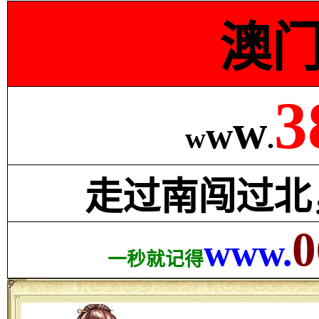
澳
3
w
w
w
.
走过南闯过北
0
www.
一秒就记得