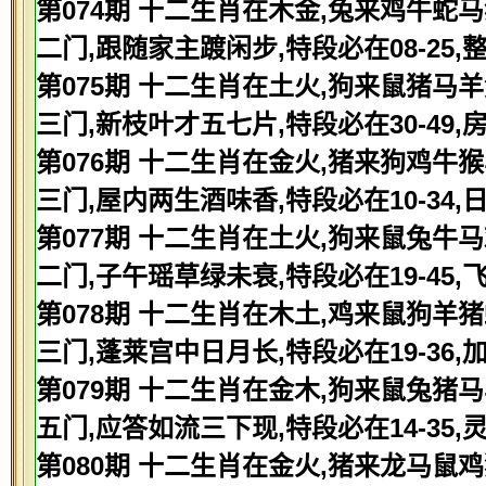
第074期 十二生肖在木金,兔来鸡牛蛇
二门,跟随家主踱闲步,特段必在08-25,
第075期 十二生肖在土火,狗来鼠猪马
三门,新枝叶才五七片,特段必在30-49,
第076期 十二生肖在金火,猪来狗鸡牛
三门,屋内两生酒味香,特段必在10-34,
第077期 十二生肖在土火,狗来鼠兔牛
二门,子午瑶草绿未衰,特段必在19-45
第078期 十二生肖在木土,鸡来鼠狗羊
三门,蓬莱宫中日月长,特段必在19-36,
第079期 十二生肖在金木,狗来鼠兔猪
五门,应答如流三下现,特段必在14-35,
第080期 十二生肖在金火,猪来龙马鼠