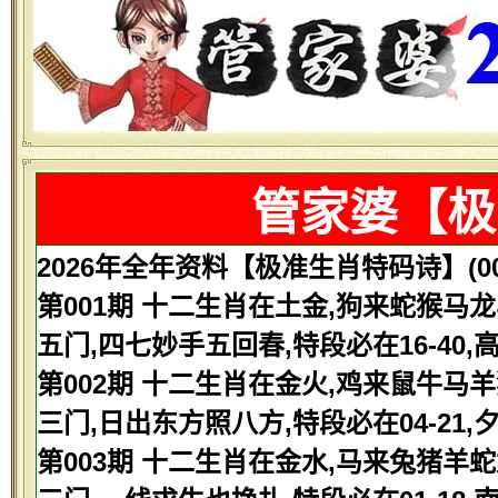
管家婆【极
2026年全年资料【极准生肖特码诗】(001
第001期 十二生肖在土金,狗来蛇猴马
五门,四七妙手五回春,特段必在16-40,
第002期 十二生肖在金火,鸡来鼠牛马
三门,日出东方照八方,特段必在04-21,
第003期 十二生肖在金水,马来兔猪羊