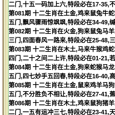
二门,十五一码加上六,特段必在17-35,
第081期 十二生肖在土金,鸡来鼠兔牛
五门,飘风骤雨惊飒飒,特段必在34-49,
第082期 十二生肖在火金,狗来鼠兔马
三门,四面春风一路来,特段必在25-48,
第083期 十二生肖在木土,马来牛猴鸡
四门,二十之间二上许,特段必在01-21,
第084期 十二生肖在土金,狗来蛇猴马
五门,四七妙手五回春,特段必在16-40
第085期 十二生肖在土金,鼠来鸡羊马
五门,不分胜负不相让,特段必在27-41,
第086期 十二生肖在木土,鸡来鼠狗猪
二门,一五有运冲三七,特段必在23-41,