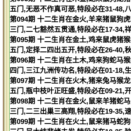
五门,无恶不作真可恶,特段必在31-48,
第094期 十二生肖在金火,羊来猪鼠狗
三门,二七豁然五贯通,特段必在17-34
第095期 十二生肖在金土,鸡来鼠虎猪
五门,定择二四出五开,特段必在26-40,
第096期 十二生肖在土木,鸡来狗蛇马
四门,三江九洲传功名,特段必在01-18,
第097期 十二生肖在火木,猪来兔马猴
五门,瓶中枝叶正旺盛,特段必在09-21,
第098期 十二生肖在金火,鼠来羊猪蛇
三门,二三出巢三高翔,特段必在19-35,
第099期 十二生肖在火土,鼠来猪马蛇