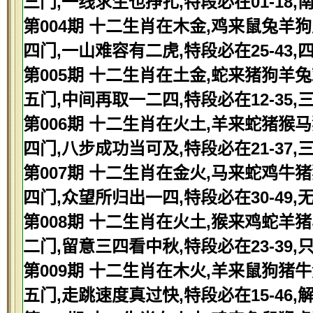
三门,一线求生也挣扎,特段必在01-18,
第004期 十二生肖在木金,鸡来鼠兔羊
四门,一山难容有二虎,特段必在25-43
第005期 十二生肖在土金,蛇来猪狗羊
五门,中间再取一二四,特段必在12-35,
第006期 十二生肖在火土,羊来蛇猪猴
四门,八步成功当可及,特段必在21-37,
第007期 十二生肖在金火,马来蛇鸡牛
四门,众望所归出一四,特段必在30-49,
第008期 十二生肖在火土,猴来鸡蛇羊
二门,留意三四看中秋,特段必在23-39,
第009期 十二生肖在木火,羊来鼠狗猪
五门,走跳速度真过快,特段必在15-46