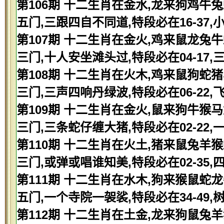
第106期 十二生肖在金水,龙来狗鸡牛
五门,三跟四自不同道,特段必在16-37,
第107期 十二生肖在金火,鸡来鼠龙兔
三门,十人安坐滩头过,特段必在04-17
第108期 十二生肖在火木,鸡来鼠狗蛇
三门,三声四响丹绿波,特段必在06-22,
第109期 十二生肖在金火,鼠来狗牛猴
三门,三条蛇仔缠大猪,特段必在02-22,
第110期 十二生肖在火土,猪来鼠兔羊
三门,或弹或唱谁知美,特段必在02-35,
第111期 十二生肖在水木,狗来猴鼠蛇
五门,一个寺院一袈裟,特段必在34-49
第112期 十二生肖在土金,龙来狗鼠兔