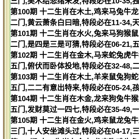
三门,吴木结悲绪未发,特段必在10-35,
第100期 十二生肖在木土,鸡来马兔牛
二门,黄云萧条白曰暗,特段必在11-34,
第101期 十二生肖在水火,兔来马狗猴
二门,是四是三是可猜,特段必在06-21,
第102期 十二生肖在金木,马来蛇兔虎
五门,俯伏而卧体投地,特段必在32-48,
第103期 十二生肖在木土,羊来鼠兔狗
五门,二二有意出特来,特段必在05-24,
第104期 十二生肖在木金,龙来狗兔牛
五门,发财莫过一四七,特段必在35-49,
第105期 十二生肖在金火,鸡来鼠龙兔
三门,十人安坐滩头过,特段必在04-17,