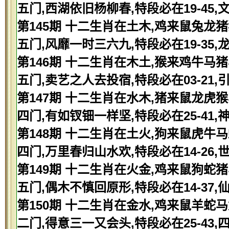
五门,西湖依旧杨柳春,特段必在19-45,
第145期 十二生肖在土木,鸡来鼠兔龙
五门,风靡一时三六九,特段必在19-35
第146期 十二生肖在木土,猴来鸡牛马
五门,卖艺之人去投宿,特段必在03-21,
第147期 十二生肖在水木,猪来鼠龙虎
四门,有如钗钿一样坚,特段必在25-41,
第148期 十二生肖在土火,狗来鼠虎牛
四门,万里春归山水欢,特段必在14-26,
第149期 十二生肖在火金,鸡来鼠狗蛇
五门,偶木不慎回原形,特段必在14-37,
第150期 十二生肖在金水,鸡来鼠羊蛇
二门,得意三一又会头,特段必在25-43,