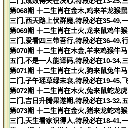
二门,成败得失在决心,特段必在13-25,
第068期 十二生肖在金木,鸡来羊龙猴
三门,西天路上伏群魔,特段必在35-49
第069期 十二生肖在土火,龙来鼠鸡牛
三门,爱看四三带吾行,特段必在36-49,
第070期 十二生肖在木金,羊来鸡猴牛
五门,不是一人能译码,特段必在10-34,
第071期 十二生肖在土火,狗来鼠兔牛
二门,子午瑶草绿未衰,特段必在19-45
第072期 十二生肖在木火,兔来鼠蛇龙
二门,吉日升腾果遂期,特段必在13-32
第073期 十二生肖在金火,猪来龙蛇鸡
三门,天生看家识得人,特段必在18-41,