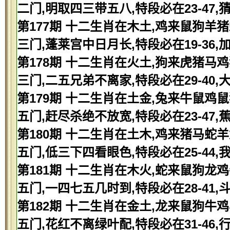
二门,明取四三带五八,特段必在23-47,
第177期 十二生肖在木土,鸡来鼠狗羊
三门,蓬莱宫中日月长,特段必在19-36
第178期 十二生肖在火土,狗来虎猪马
三门,二五兄弟不离家,特段必在29-40,
第179期 十二生肖在土金,兔来牛鼠鸡
五门,赶尽杀绝不放宽,特段必在23-47,
第180期 十二生肖在土木,鸡来猪马蛇
五门,低三下四看眼色,特段必在25-44,
第181期 十二生肖在木火,蛇来鼠狗龙
五门,一四七五几时到,特段必在28-41,
第182期 十二生肖在金土,龙来鼠狗牛
五门,花红不离绿叶配,特段必在31-46,