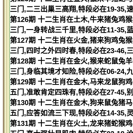
三门,二三出巢三高翔,特段必在19-35,
第126期 十二生肖在土木,牛来猪兔鸡
三门,一身转战三千里,特段必在11-35,
第127期 十二生肖在火金,猪来狗鸡兔
三门,四时之外四时春,特段必在23-46,
第128期 十二生肖在金火,猴来蛇鼠兔
三门,身临其境才知险,特段必在06-24,
第129期 十二生肖在金木,马来龙鼠狗
五门,准敢肯定四珠有,特段必在27-45,
第130期 十二生肖在金木,狗来鼠兔猪
五门,应答如流三下现,特段必在14-35,
第131期 十二生肖在火土,龙来猪蛇猴