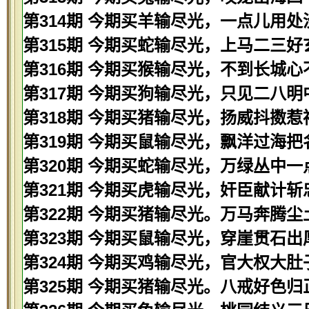
第314期 今期买羊输尽光，一点儿用
第315期 今期买蛇输尽光，上马二三
第316期 今期买猴输尽光，不到长城
第317期 今期买狗输尽光，只见二八
第318期 今期买猪输尽光，扬威抖擞
第319期 今期买鼠输尽光，飘洋过海
第320期 今期买蛇输尽光，万绿丛中
第321期 今期买虎输尽光，奸臣献计
第322期 今期买猪输尽光。万马奔腾
第323期 今期买鼠输尽光，穿崖贯石
第324期 今期买鸡输尽光，官大权大
第325期 今期买猪输尽光。八戒好色