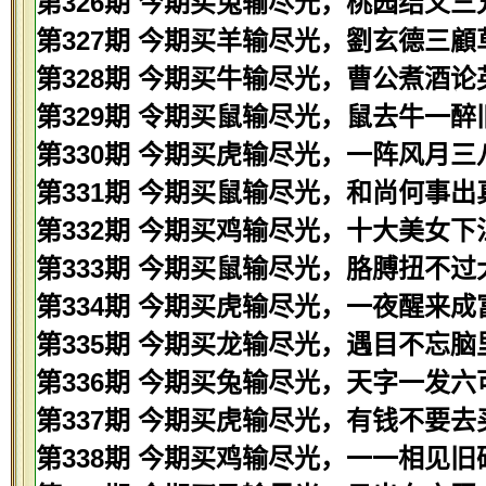
第326期 今期买兔输尽光，桃园结义
第327期 今期买羊输尽光，劉玄德三
第328期 今期买牛输尽光，曹公煮酒
第329期 令期买鼠输尽光，鼠去牛一
第330期 今期买虎输尽光，一阵风月
第331期 今期买鼠输尽光，和尚何事
第332期 今期买鸡输尽光，十大美女
第333期 今期买鼠输尽光，胳膊扭不
第334期 今期买虎输尽光，一夜醒来
第335期 今期买龙输尽光，遇目不忘
第336期 今期买兔输尽光，天字一发
第337期 今期买虎输尽光，有钱不要
第338期 今期买鸡输尽光，一一相见