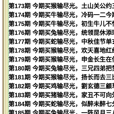
第173期 今期买猴输尽光。土山关公
第174期 今期买牛输尽光，冷码一二
第175期 今期买牛输尽光，初生牛儿
第176期 今期买兔输尽光，统领昆休
第177期 今期买蛇输尽光，中秋佳节
第178期 今期买猴输尽光，欢天喜地
第179期 今期买猴输尽光，申金长生
第180期 今期买兔输尽光，三兄四弟
第181期 今期买猴输尽光，扬长而去
第182期 今期买鸡输尽光，劉玄德三
第183期 今期买猪输尽光，家丑不可
第184期 今期买蛇输尽光，似醉未醉
第185期 今期买兔输尽光，一阵风月