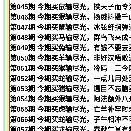
第045期 今期买鼠输尽光，挟天子而
第046期 今期买猴输尽光，扬威抖擞
第047期 今期买鼠输尽光。冰弦纤指
第048期 今期买马输尽光，群鸟飞来
第049期 今期买兔输尽光，有钱不要
第050期 今期买羊输尽光，非好汉唔
第051期 今期买猴输尽光，冷码一二
第052期 今期买蛇输尽光，一点儿用
第053期 今期买猪输尽光，遇目不忘
第054期 今期买猴输尽光，阿法额外
第055期 今期买虎输尽光，亡羊补牢
第056期 今期买蛇输尽光，子午相冲
第057期 今期买龙输尽光，春秋生肖