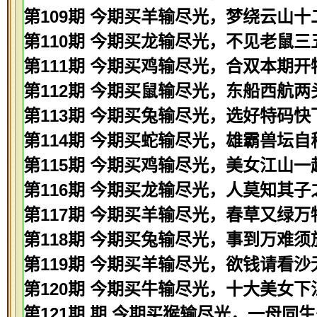
第109期 今期买羊输尽光，梦绕云山
第110期 今期买龙输尽光，不见老鼠
第111期 今期买鸡输尽光，合双本期
第112期 今期买鼠输尽光，东船西航
第113期 今期买兔输尽光，选好特码
第114期 今期买蛇输尽光，雄霸兽坛
第115期 今期买鸡输尽光，美女江山
第116期 今期买龙输尽光，人莫知其
第117期 今期买羊输尽光，春草又绿
第118期 今期买兔输尽光，事到万难
第119期 今期买羊输尽光，欲钱请看
第120期 今期买牛输尽光，十大美女
第121期 期 今期买猴输尽光，一母