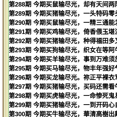
第288期 今期买鼠输尽光，却有天间
第289期 今期买猪输尽光，一头特码
第290期 今期买鼠输尽光，一精三通
第291期 今期买鸡输尽光，倚香偎玉
第292期 今期买猪输尽光，种得福田
第293期 今期买狗输尽光，织女在等
第294期 今期买羊输尽光，事到万难
第295期 今期买马输尽光，物丰年强
第296期 今期买龙输尽光。祢正平裸
第297期 今期买猪输尽光，买码还需
第298期 今期买虎输尽光，一命惨死
第299期 今期买猪输尽光，一到开码
第300期 今期买牛输尽光，華清高樹