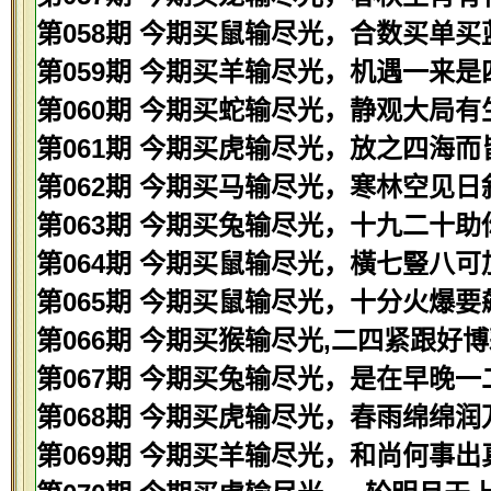
第058期 今期买鼠输尽光，合数买单
第059期 今期买羊输尽光，机遇一来
第060期 今期买蛇输尽光，静观大局
第061期 今期买虎输尽光，放之四海
第062期 今期买马输尽光，寒林空见
第063期 今期买兔输尽光，十九二十
第064期 今期买鼠输尽光，橫七豎八
第065期 今期买鼠输尽光，十分火爆
第066期 今期买猴输尽光,二四紧跟好
第067期 今期买兔输尽光，是在早晚
第068期 今期买虎输尽光，春雨绵绵
第069期 今期买羊输尽光，和尚何事