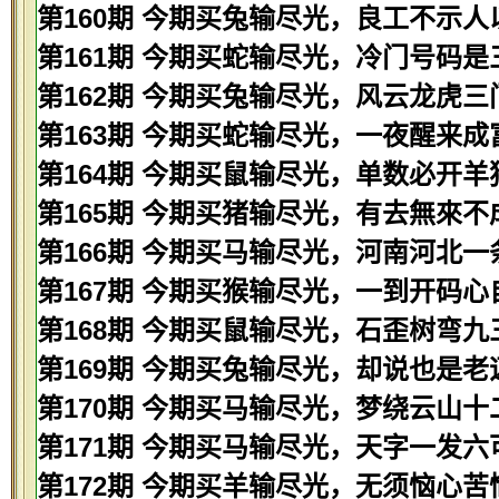
第160期 今期买兔输尽光，良工不示
第161期 今期买蛇输尽光，冷门号码
第162期 今期买兔输尽光，风云龙虎
第163期 今期买蛇输尽光，一夜醒来
第164期 今期买鼠输尽光，单数必开
第165期 今期买猪输尽光，有去無來
第166期 今期买马输尽光，河南河北
第167期 今期买猴输尽光，一到开码
第168期 今期买鼠输尽光，石歪树弯
第169期 今期买兔输尽光，却说也是
第170期 今期买马输尽光，梦绕云山
第171期 今期买马输尽光，天字一发
第172期 今期买羊输尽光，无须恼心