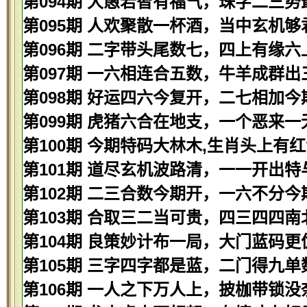
第094期 大愚若智有福气，珠字二三
第095期 人欢聚散一杯酒，当中玄机
第096期 二字带头尾数七，四上有缘
第097期 一六相连合五数，牛羊成群
第098期 好运四六今复开，二七相加
第099期 虎猪六合在地支，一个恶来
第100期 今期特码大林木,生肖头上有
第101期 道尽玄机波路清，一一开出
第102期 二三合数今期开，一六不分
第103期 合取三二当可贵，四三四四
第104期 良策妙计布一局，大门蓝码
第105期 三字四字都是蓝，二门得九
第106期 一人之下万人上，披枷带锁