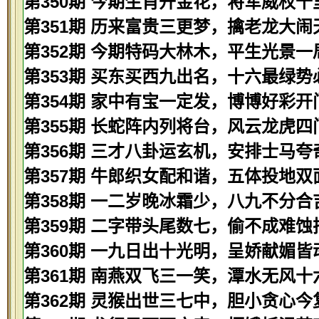
第350期 今期生肖开金花，将军威权
第351期 历来富贵三更梦，擒老龙大
第352期 今期特码大林木，平生光景
第353期 买东买西九出名，十六最绿
第354期 家中有宝一定发，博博好彩
第355期 长蛇阵内列将台，风云龙虎
第356期 三才八卦运玄机，安排士马
第357期 牛郎织女配和谐，五体投地
第358期 一二岁晚冰霜少，八九不分
第359期 二字带头尾数七，偷不成难
第360期 一九日出十光明，呈娇献媚
第361期 南燕双飞三一笑，潭水无风
第362期 灵猴出世三七中，胆小贪心