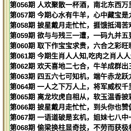
第056期 人欢聚散一杯酒，南北东西
第057期 今期心水有牛羊，心中藏宝
第058期 披星戴月走忙忙，捱饿抵渴
第059期 欲与与残三一遭，一码九并
第060期 取下作宝宝求贵，六合之彩
第061期 今期生肖人人知,吃肉之肖人
第062期 欢天喜地二七合，牛羊成群
第063期 四五六七可知机，端午赤龙
第064期 一人之下万人上，将军威权
第065期 离龙坎虎自相从，软玉温香
第066期 披星戴月走忙忙，到头你也
第067期 一语道破是玄机，姐妹七八
第068期 偷梁换柱显奇技，不劳而获