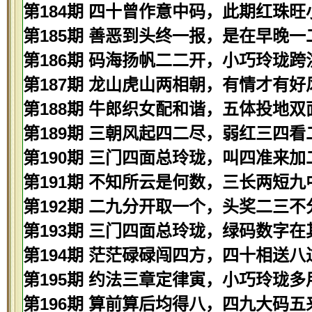
第184期 四十曾作意中码，此期红珠
第185期 善恶到头终一报，是在早晚
第186期 码海扬帆二二开，小巧玲珑
第187期 龙山虎山两相朝，有情才有
第188期 牛郎织女配和谐，五体投地
第189期 三朝风起四二尽，弱红三四
第190期 三门四面总玲珑，叫四准来
第191期 不知所云是何数，三长两短
第192期 二九分开取一个，头奖二三
第193期 三门四面总玲珑，绿码数字
第194期 茫茫碌碌闯四方，四十相送
第195期 约法三章定律寅，小巧玲珑
第196期 算前算后均得八，四九大码