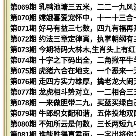
第069期 乳鸭池塘三五米，二二一九
第070期 嫦娥喜爱宠怀中，十一十三
第071期 好马有益三七数，四九有福
第072期 约法三章定律寅，执掌朝纲
第073期 今期特码大林木,生肖头上有
第074期 十字之下码出全，二角揪平
第075期 虎猪六合在地支，一个恶来
第076期 走四方实力雄厚，擒老龙大
第077期 龙虎相斗势对立，一二相合
第078期 一来做胆带二九，买蓝买绿
第079期 牛郎织女配和谐，五体投地
第080期 不知所云是何数，三长两短
第081期 谁能胜得真君面，一字出将