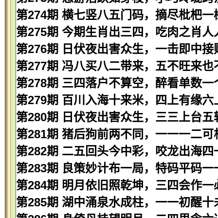
第274期 横七竖八五门码，摘尽枇杷
第275期 今期生肖出三四，吃肉之肖
第276期 日伏夜出害众生，一击即中
第277期 冯八买八二带来，五不旺来
第278期 三四落户不算空，醉看单数
第279期 百川入海十来米，四上有缘
第280期 日伏夜出害众生，三三上台
第281期 猪后狗前两不同，一一一二
第282期 二五回头今中彩，咬龙出海
第283期 良策妙计布一局，特码平码
第284期 明月依旧照乾坤，三四会作
第285期 湖中涌泉水成柱，一一初醒