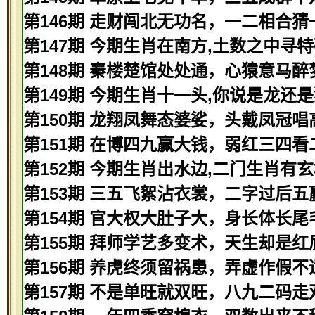
第146期 走财闯北无功名，一二相合
第147期 今期生肖在南方,土数之中寻
第148期 秦楼楚馆处处通，心猿意马
第149期 今期生肖十一头,你说是龙还
第150期 龙翔凤舞态婆娑，头戴凤冠
第151期 在博四九赢大钱，弱红三四
第152期 今期生肖出水边,二门生肖有
第153期 三五飞絮沾衣裳，二字过后
第154期 官大权大肚子大，身长体长
第155期 拜师学艺多变术，天生却是
第156期 养虎终须留祸患，弄虚作假
第157期 不是单旺就双旺，八九二码