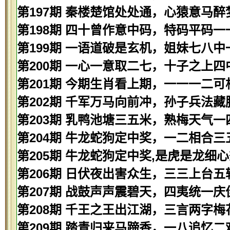
第197期 秦楼楚馆处处通，心猿意马
第198期 四十曾作意中码，特码平码
第199期 一语道破是玄机，姐妹七八
第200期 一心一意取二七，十子之上
第201期 今期生肖看上期，一一一二
第202期 千军万马向前冲，孙子兵法
第203期 乳鸭池塘三五米，熟梅天气
第204期 牛龙蛇狗定中奖，一二相合
第205期 牛龙蛇狗定中奖,是虎是龙细
第206期 日伏夜出害众生，三三上台
第207期 战鼓声声震碧天，四夷统一
第208期 千王之王出江湖，三言两字
第209期 踏青归来马蹄香，一八追忆