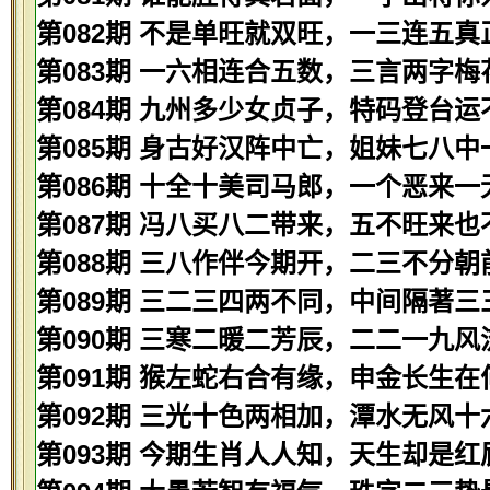
第082期 不是单旺就双旺，一三连五
第083期 一六相连合五数，三言两字
第084期 九州多少女贞子，特码登台
第085期 身古好汉阵中亡，姐妹七八
第086期 十全十美司马郎，一个恶来
第087期 冯八买八二带来，五不旺来
第088期 三八作伴今期开，二三不分
第089期 三二三四两不同，中间隔著
第090期 三寒二暖二芳辰，二二一九
第091期 猴左蛇右合有缘，申金长生
第092期 三光十色两相加，潭水无风
第093期 今期生肖人人知，天生却是