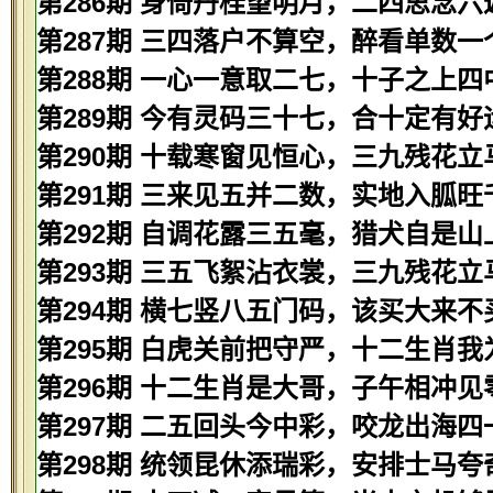
第286期 身倚丹桂望明月，二四思念
第287期 三四落户不算空，醉看单数
第288期 一心一意取二七，十子之上
第289期 今有灵码三十七，合十定有
第290期 十载寒窗见恒心，三九残花
第291期 三来见五并二数，实地入胍
第292期 自调花露三五毫，猎犬自是
第293期 三五飞絮沾衣裳，三九残花
第294期 横七竖八五门码，该买大来
第295期 白虎关前把守严，十二生肖
第296期 十二生肖是大哥，子午相冲
第297期 二五回头今中彩，咬龙出海
第298期 统领昆休添瑞彩，安排士马