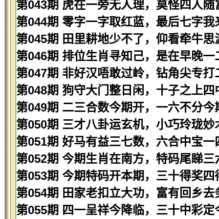
第043期 虎在一旁无人理，莫怪四人
第044期 零字一字取红蓝，最后七字
第045期 田里耕地少不了，仰看牵牛
第046期 排位生肖寻知己，是在早晚
第047期 非好汉唔敢过岭，钻角尖专
第048期 狗守大门整日闲，十子之上
第049期 二三合数今期开，一六不分
第050期 三才八卦运玄机，小巧玲珑
第051期 好马有益三七数，六合中宝
第052期 今期生肖在南方，特码尾睇
第053期 今期特码开本期，三十得奖
第054期 田家老扣立大功，富有回乡
第055期 四一呈祥今降临，三十中彩