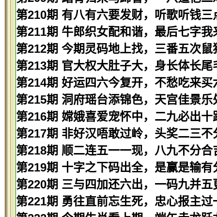
第210期 有八有六要发财，听歌听钱
第211期 牛郎织女配和谐，最后七字
第212期 今期灵码地上找，三番五次
第213期 官大权大肚子大，身长体长
第214期 好运四六今复开，不愁吃来
第215期 洞府瑶台添锦色，天宫佳景
第216期 嫦娥喜爱宠怀中，二九必出
第217期 非好汉唔敢过岭，头奖二三
第218期 顺二连五一一现，八九不分
第219期 十字之下码出全，是赢是输
第220期 三与四加还六出，一码九并
第221期 勇往直前忘生死，忠心报主