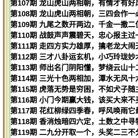
第107期 龙山虎山两相朝，有情才有
第108期 龙山虎山两相朝，三四会作
第109期 九尾之数开两边，千金一撒
第110期 战鼓声声震碧天，忠心报主
第111期 走四方实力雄厚，擒老龙大
第112期 三才八卦运玄机，小巧玲珑
第113期 师出名门阴阳懂，梦绕云山
第114期 三光十色两相加，潭水无风
第115期 虎落无势是穷困，不如犬子
第116期 小门今期赢大钱，该买大来
第117期 花红柳绿四季春，呼风唤雨
第118期 香消烛暗四六定，土数之中
第119期 二九分开取一个，头奖二三