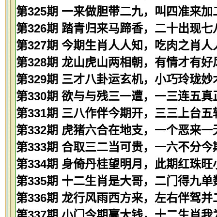
第325期 一来做胆带二九，叫四准来
第326期 踏青归来马蹄香，二十出现
第327期 今期生肖人人知，吃肉之肖
第328期 龙山虎山两相朝，有情才有
第329期 三才八卦运玄机，小巧玲珑
第330期 欲与与残三一遭，一三连五
第331期 三八作伴今期开，三三上台
第332期 虎猪六合在地支，一个恶来
第333期 合取三二当可贵，一六不分
第334期 身倚丹桂望明月，此期红珠
第335期 十二生肖是大哥，二门得九
第336期 龙行风雨西方来，左右伴驾
第337期 小门今期赢大钱，十二生肖