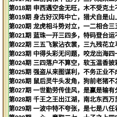
第018期 申西遇空金无旺，木不受克
第019期 身古好汉阵中亡，猎犬自是
第020期 龙虎相斗势对立，一二相合
第021期 蓝珠一开三四多，特码登台
第022期 三五飞絮沾衣裳，三九残花
第023期 中得头彩无问题，咬龙出海
第024期 三四落户不算空，软玉温香
第025期 强盗从来图谋利，不务正业
第026期 鼠后灵牛头发角，狗前老猪
第027期 一世勤劳传佳风，是赢是输
第028期 千王之王出江湖，南北东西
第029期 一波中特不夸张，是七是八