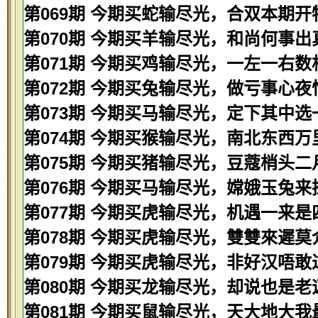
第069期 今期买蛇输尽光，合双本期
第070期 今期买羊输尽光，和尚何事
第071期 今期买鸡输尽光，一左一右
第072期 今期买兔输尽光，做亏事心
第073期 今期买马输尽光，定下其中
第074期 今期买猴输尽光，南北东西
第075期 今期买猪输尽光，豆蔻梢头
第076期 今期买马输尽光，嫦娥玉兔
第077期 今期买虎输尽光，机遇一来
第078期 今期买虎输尽光，雙雙來遲
第079期 今期买虎输尽光，非好汉唔
第080期 今期买龙输尽光，却说也是
第081期 今期买鼠输尽光，天大地大