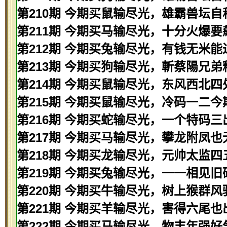
第210期 今期买鼠输尽光，雄霸兽坛
第211期 今期买马输尽光，十分火爆
第212期 今期买兔输尽光，有钱无米
第213期 今期买狗输尽光，斬蔡陽兄
第214期 今期买鼠输尽光，东风西北
第215期 今期买鼠输尽光，冷码一二
第216期 今期买蛇输尽光，一个特码
第217期 今期买马输尽光，攀龙附凤
第218期 今期买龙输尽光，元帅太监
第219期 今期买兔输尽光，一一相见
第220期 今期买牛输尽光，树上猴群
第221期 今期买羊输尽光，害得六尾
第222期 今期买马输尽光，物丰年强