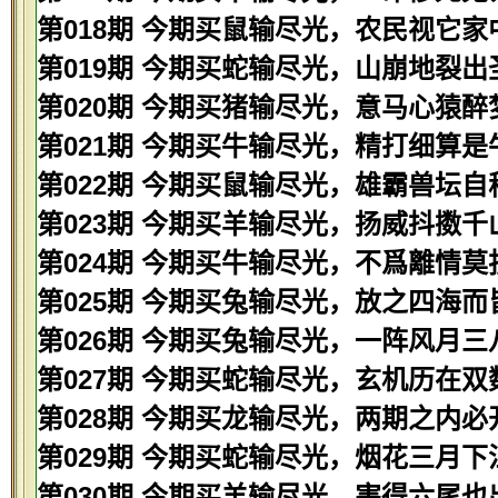
第018期 今期买鼠输尽光，农民视它
第019期 今期买蛇输尽光，山崩地裂
第020期 今期买猪输尽光，意马心猿
第021期 今期买牛输尽光，精打细算
第022期 今期买鼠输尽光，雄霸兽坛
第023期 今期买羊输尽光，扬威抖擞
第024期 今期买牛输尽光，不爲離情
第025期 今期买兔输尽光，放之四海
第026期 今期买兔输尽光，一阵风月
第027期 今期买蛇输尽光，玄机历在
第028期 今期买龙输尽光，两期之内
第029期 今期买蛇输尽光，烟花三月
第030期 今期买羊输尽光，害得六尾