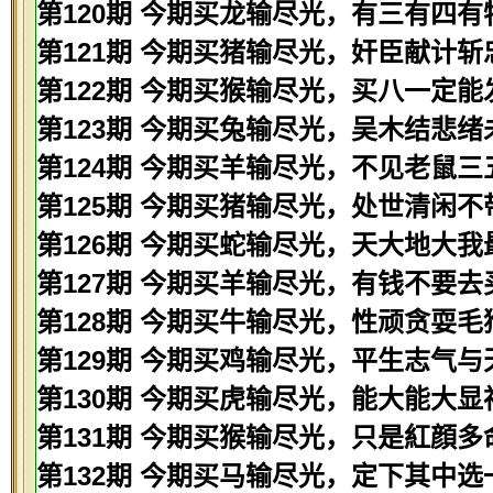
第120期 今期买龙输尽光，有三有四
第121期 今期买猪输尽光，奸臣献计
第122期 今期买猴输尽光，买八一定
第123期 今期买兔输尽光，吴木结悲
第124期 今期买羊输尽光，不见老鼠
第125期 今期买猪输尽光，处世清闲
第126期 今期买蛇输尽光，天大地大
第127期 今期买羊输尽光，有钱不要
第128期 今期买牛输尽光，性顽贪耍
第129期 今期买鸡输尽光，平生志气
第130期 今期买虎输尽光，能大能大
第131期 今期买猴输尽光，只是紅顔
第132期 今期买马输尽光，定下其中