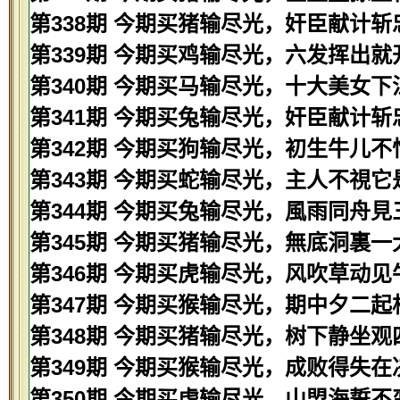
第338期 今期买猪输尽光，奸臣献计
第339期 今期买鸡输尽光，六发挥出
第340期 今期买马输尽光，十大美女
第341期 今期买兔输尽光，奸臣献计
第342期 今期买狗输尽光，初生牛儿
第343期 今期买蛇输尽光，主人不視
第344期 今期买兔输尽光，風雨同舟
第345期 今期买猪输尽光，無底洞裏
第346期 今期买虎输尽光，风吹草动
第347期 今期买猴输尽光，期中夕二
第348期 今期买猪输尽光，树下静坐
第349期 今期买猴输尽光，成败得失
第350期 今期买虎输尽光，山盟海誓