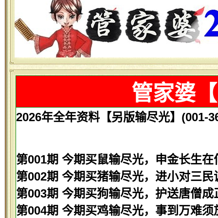
管家婆【
2026年全年资料【另版输尽光】(001-36
第001期 今期买鼠输尽光，申金长生
第002期 今期买猪输尽光，进小对三
第003期 今期买狗输尽光，护送唐僧
第004期 今期买鸡输尽光，事到万难