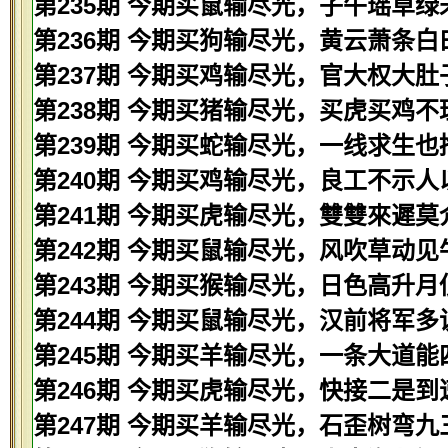
第235期 今期买鼠输尽光，子午瑶草
第236期 今期买狗输尽光，黄云萧条
第237期 今期买鸡输尽光，官大权大
第238期 今期买猪输尽光，买虎买鸡
第239期 今期买蛇输尽光，一线求生
第240期 今期买鸡输尽光，良工不示
第241期 今期买虎输尽光，雙雙來遲
第242期 今期买鼠输尽光，风吹草动
第243期 今期买猴输尽光，日色高升
第244期 今期买鼠输尽光，汉前将军
第245期 今期买羊输尽光，一条大道
第246期 今期买虎输尽光，快接二是
第247期 今期买羊输尽光，石歪树弯