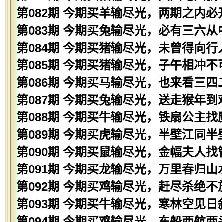
第082期 今期买羊输尽光，两期之内
第083期 今期买兔输尽光，必有三六
第084期 今期买猪输尽光，未曾得向
第085期 今期买猪输尽光，子午相冲
第086期 今期买马输尽光，也来看三
第087期 今期买兔输尽光，送走猴年
第088期 今期买牛输尽光，铁扇公主
第089期 今期买虎输尽光，半壁江同
第090期 今期买鼠输尽光，金幅夫人
第091期 今期买龙输尽光，万里春归
第092期 今期买鸡输尽光，赶尽杀绝
第093期 今期买牛输尽光，寒林空见
第094期 今期买鸡输尽光，东船西航