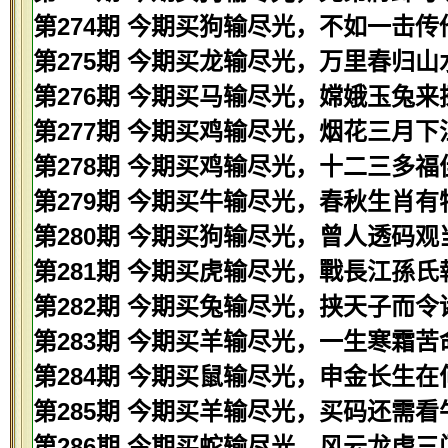
第274期 今期买狗输尽光，不如一击
第275期 今期买龙输尽光，万里春归
第276期 今期买马输尽光，嫦娥玉兔
第277期 今期买鸡输尽光，烟花三月
第278期 今期买鸡输尽光，十二三多
第279期 今期买牛输尽光，春秋生肖
第280期 今期买狗输尽光，曾人透码
第281期 今期买虎输尽光，戰長江孫
第282期 今期买兔输尽光，挟天子而
第283期 今期买羊输尽光，一生寒霜
第284期 今期买鼠输尽光，申金长生
第285期 今期买羊输尽光，买码还需
第286期 今期买蛇输尽光，风云龙虎