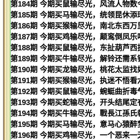
第184期 今期买鼠输尽光，风流人物
第185期 今期买马输尽光，统领昆休
第186期 今期买猴输尽光，南北东西
第187期 今期买鸡输尽光，颠鸾倒凤
第188期 今期买鼠输尽光，东扯葫芦
第189期 今期买牛输尽光，解铃还需
第190期 今期买龙输尽光，桃花太监
第191期 今期买猴输尽光，执迷不悟
第192期 今期买鼠输尽光，蜿蜓曲折
第193期 今期买蛇输尽光，开头结尾
第194期 今期买牛输尽光，戰長江孫
第195期 今期买马输尽光，意马心猿
第196期 今期买鸡输尽光，一个恶来