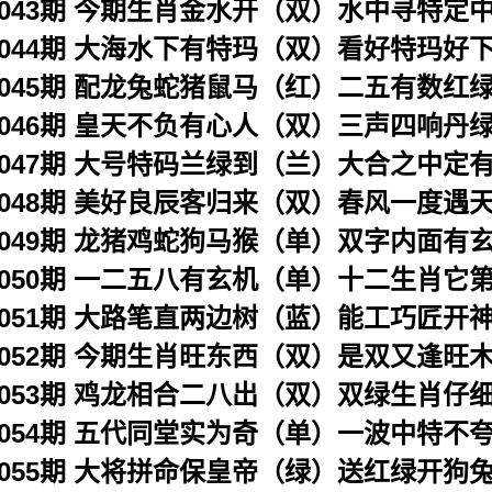
043期 今期生肖金水开（双）水中寻特定
044期 大海水下有特玛（双）看好特玛好
045期 配龙兔蛇猪鼠马（红）二五有数红
046期 皇天不负有心人（双）三声四响丹
047期 大号特码兰绿到（兰）大合之中定
048期 美好良辰客归来（双）春风一度遇
049期 龙猪鸡蛇狗马猴（单）双字内面有
050期 一二五八有玄机（单）十二生肖它
051期 大路笔直两边树（蓝）能工巧匠开
052期 今期生肖旺东西（双）是双又逢旺
053期 鸡龙相合二八出（双）双绿生肖仔
054期 五代同堂实为奇（单）一波中特不
055期 大将拼命保皇帝（绿）送红绿开狗