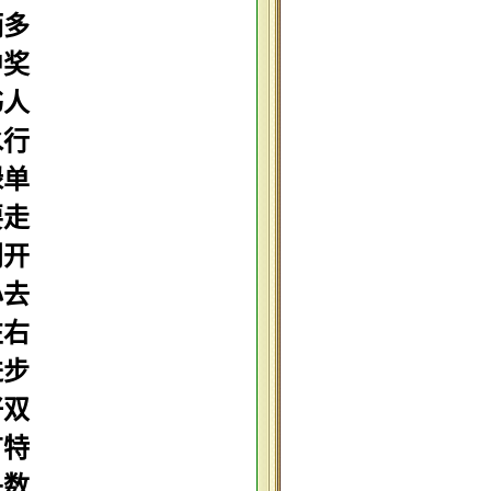
辆多
中奖
书人
水行
绿单
要走
门开
心去
左右
进步
好双
有特
头数