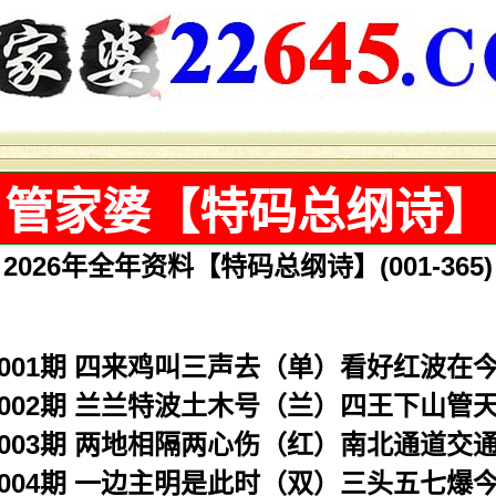
管家婆【特码总纲诗】
2026年全年资料【特码总纲诗】(001-365)
001期 四来鸡叫三声去（单）看好红波在
002期 兰兰特波土木号（兰）四王下山管
003期 两地相隔两心伤（红）南北通道交
004期 一边主明是此时（双）三头五七爆