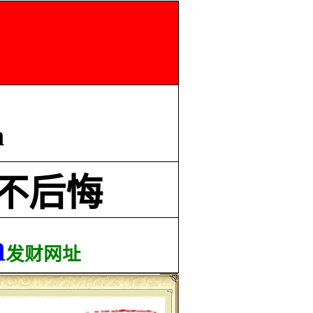
m
不后悔
m
发财网址