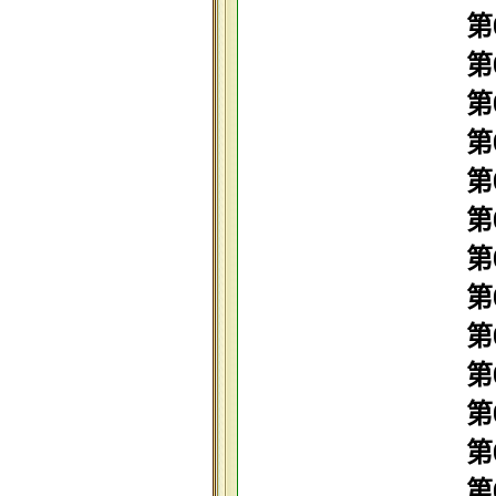
第
第
第
第
第
第
第
第
第
第
第
第
第