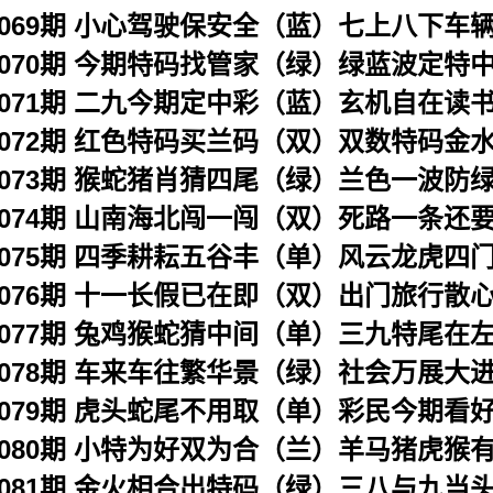
069期 小心驾驶保安全（蓝）七上八下车
070期 今期特码找管家（绿）绿蓝波定特
071期 二九今期定中彩（蓝）玄机自在读
072期 红色特码买兰码（双）双数特码金
073期 猴蛇猪肖猜四尾（绿）兰色一波防
074期 山南海北闯一闯（双）死路一条还
075期 四季耕耘五谷丰（单）风云龙虎四
076期 十一长假已在即（双）出门旅行散
077期 兔鸡猴蛇猜中间（单）三九特尾在
078期 车来车往繁华景（绿）社会万展大
079期 虎头蛇尾不用取（单）彩民今期看
080期 小特为好双为合（兰）羊马猪虎猴
081期 金火相合出特码（绿）三八与九当