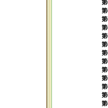
第
第
第
第
第
第
第
第
第
第
第
第
第