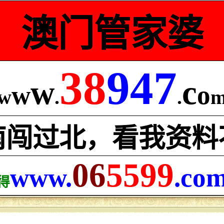
澳门管家婆
38
947
w
c
w
o
w
.
.
南闯过北，看我资料
06
5599
www.
.co
得