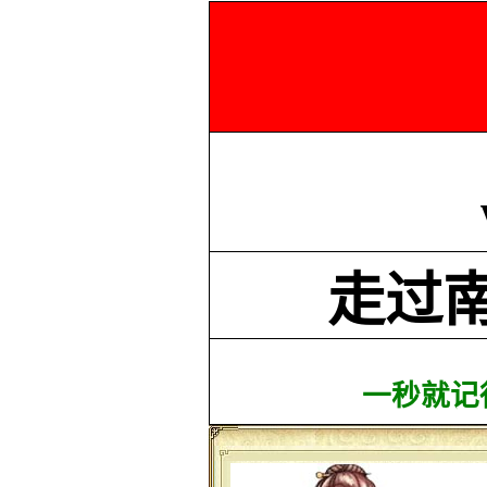
走过
一秒就记