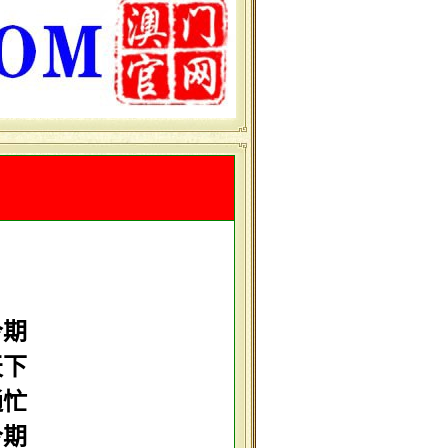
今期
天下
通忙
今期