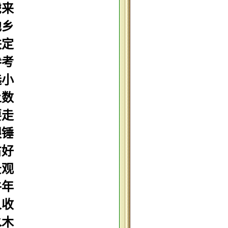
虎来
他乡
铁定
参考
选小
土数
要走
银锤
右好
景观
牛年
人收
水木