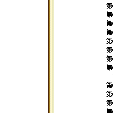
第
第
第
第
第
第
第
第
第
第
第
第